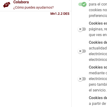
Colabora
para el co
¿Cómo puedes ayudarnos?
cookies no 
Mv1.2.2 DES
preferenci
Cookies es
páginas, r
que ves en
Cookies d
actualidad
electrónic
electrónic
Cookies so
mediante c
electrónic
pero tambi
el servicio.
Cookies de
a partir d