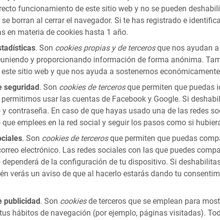
rrecto funcionamiento de este sitio web y no se pueden deshabi
se borran al cerrar el navegador. Si te has registrado e identifi
as en materia de cookies hasta 1 año.
tadísticas
. Son
cookies propias y de terceros
que nos ayudan a 
euniendo y proporcionando información de forma anónima. Tambi
 este sitio web y que nos ayuda a sostenernos económicamente
e seguridad
. Son
cookies de terceros
que permiten que puedas ide
 permitimos usar las cuentas de Facebook y Google. Si deshabi
o y contraseña. En caso de que hayas usado una de las redes soc
o que emplees en la red social y seguir los pasos como si hubier
ciales
. Son
cookies de terceros
que permiten que puedas compart
orreo electrónico. Las redes sociales con las que puedes compa
o dependerá de la configuración de tu dispositivo. Si deshabilita
én verás un aviso de que al hacerlo estarás dando tu consentimi
 publicidad
. Son
cookies
de terceros que se emplean para mostr
e tus hábitos de navegación (por ejemplo, páginas visitadas). To