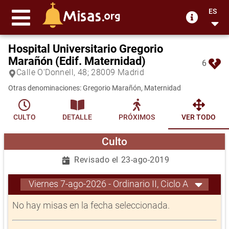
ES
Hospital Universitario Gregorio
Marañón (Edif. Maternidad)
6
Calle O'Donnell, 48; 28009 Madrid
Otras denominaciones: Gregorio Marañón, Maternidad
CULTO
DETALLE
PRÓXIMOS
VER TODO
Culto
Revisado el 23-ago-2019
Viernes 7-ago-2026 - Ordinario II, Ciclo A
No hay misas en la fecha seleccionada.