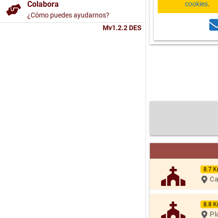
Colabora
cookies
.
¿Cómo puedes ayudarnos?
Mv1.2.2 DES
8.7 
Ca
8.8 
Pla