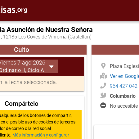
 la Asunción de Nuestra Señora
1; 12185 Les Coves de Vinroma (Castellón)
Culto
Viernes 7-ago-2026
Plaza Esgles
Ordinario II, Ciclo A
Ver en Goog
 la fecha seleccionada.
964 427 042
Columbario
Compártelo
No accesible
ualquiera de los botones de compartir,
en el posible uso de cookies de terceros
or de correo o la red social
iente.
Más información y configurar