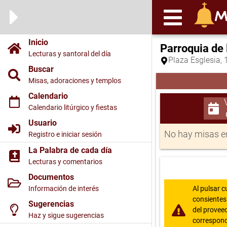
Inicio
Parroquia de
Lecturas y santoral del día
Plaza Esglesia, 
Buscar
Misas, adoraciones y templos
Calendario
Calendario litúrgico y fiestas
Usuario
No hay misas en
Registro e iniciar sesión
La Palabra de cada día
Lecturas y comentarios
Documentos
Información de interés
Al pulsar c
consientes 
Sugerencias
del proveed
Haz y sigue sugerencias
correspond