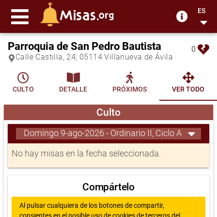
ES
Parroquia de San Pedro Bautista
0
Calle Castilla, 24; 05114 Villanueva de Ávila
CULTO
DETALLE
PRÓXIMOS
VER TODO
Culto
Domingo 9-ago-2026 - Ordinario II, Ciclo A
No hay misas en la fecha seleccionada.
Compártelo
Al pulsar cualquiera de los botones de compartir,
consientes en el posible uso de cookies de terceros del