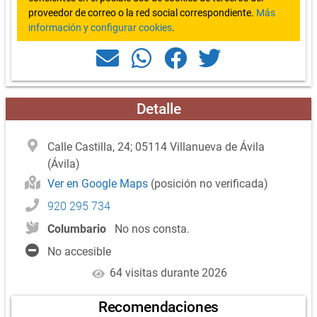
proveedor de correo o la red social correspondiente.
Más
información y configurar cookies
.
Detalle
Calle Castilla, 24; 05114 Villanueva de Ávila
(Ávila)
Ver en Google Maps
(posición no verificada)
920 295 734
Columbario
No nos consta.
No accesible
64 visitas durante 2026
Recomendaciones