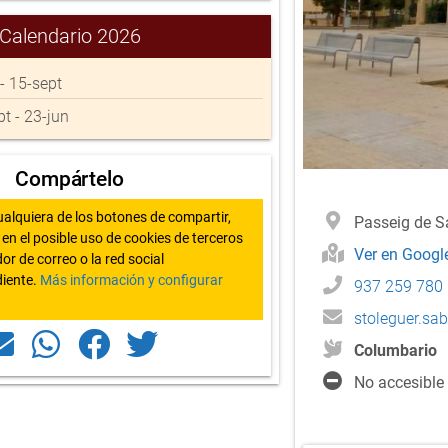
Calendario 2026
 - 15-sept
pt - 23-jun
Compártelo
ualquiera de los botones de compartir,
Passeig de S
en el posible uso de cookies de terceros
Ver en Goog
or de correo o la red social
iente.
Más información y configurar
937 259 780
stoleguer.sa
Columbario
No accesible