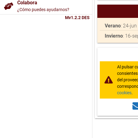
Colabora
¿Cómo puedes ayudarnos?
Mv1.2.2 DES
Verano
: 24-jun
Invierno
: 16-se
Al pulsar c
consientes 
del proveed
correspond
cookies
.