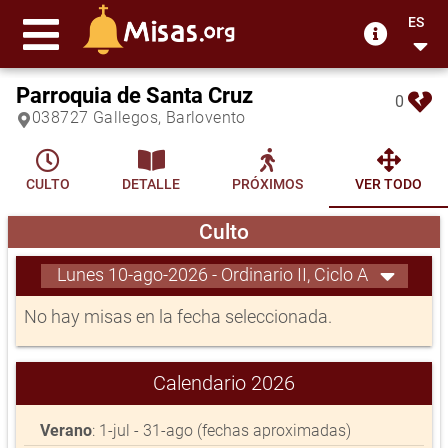
ES
Parroquia de Santa Cruz
0
038727 Gallegos, Barlovento
CULTO
DETALLE
PRÓXIMOS
VER TODO
Culto
Lunes 10-ago-2026 - Ordinario II, Ciclo A
No hay misas en la fecha seleccionada.
Calendario 2026
Verano
: 1-jul - 31-ago (fechas aproximadas)