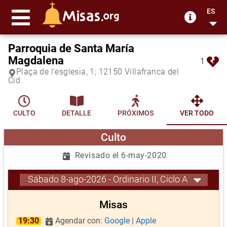
ES
Parroquia de Santa María
Magdalena
1
Plaça de l'esglesia, 1; 12150 Villafranca del
Cid
CULTO
DETALLE
PRÓXIMOS
VER TODO
Culto
Revisado el 6-may-2020
Sábado 8-ago-2026 - Ordinario II, Ciclo A
Misas
19:30
Agendar con:
Google
|
Apple