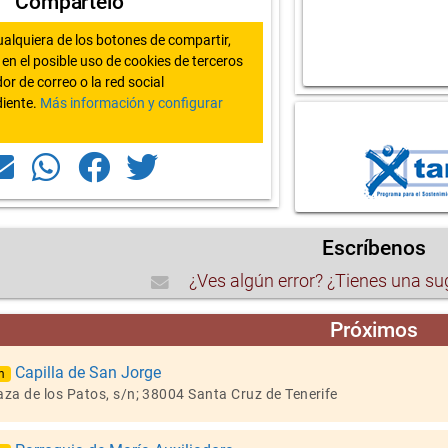
Compártelo
ualquiera de los botones de compartir,
en el posible uso de cookies de terceros
or de correo o la red social
iente.
Más información y configurar
Escríbenos
¿Ves algún error? ¿Tienes una s
Próximos
Capilla de San Jorge
m
aza de los Patos, s/n; 38004 Santa Cruz de Tenerife