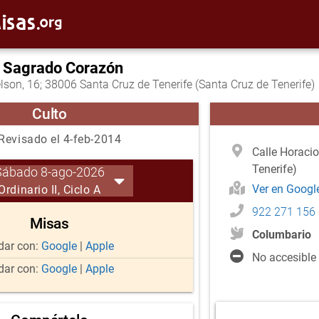
l Sagrado Corazón
lson, 16; 38006 Santa Cruz de Tenerife (Santa Cruz de Tenerife)
Culto
Revisado el 4-feb-2014
Calle Horacio
Tenerife)
Sábado 8-ago-2026
Ver en Goog
Ordinario II, Ciclo A
922 271 156
Misas
Columbario
ar con:
Google
|
Apple
No accesible
ar con:
Google
|
Apple