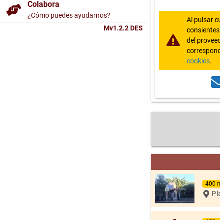
Colabora
¿Cómo puedes ayudarnos?
Al pulsar c
Mv1.2.2 DES
consientes 
del proveed
correspond
cookies
.
400 
Pl